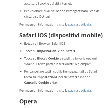
accettare i cookie dai siti internet.
Per visionare quali siti hanno immagazzinato i cookie
cliccare su Dettagli
Per maggiori informazioni visita la
pagina dedicata
.
Safari iOS (dispositivi mobile)
Eseguire il Browser Safari iOS
Tocca su
Impostazioni
e poi
Safari
Tocca su
Blocca Cookie
e scegli tra le varie opzioni:
“Mai”, “Di terze parti e inserzionisti” o “Sempre”
Per cancellare tutti i cookie immagazzinati da Safari,
tocca su
Impostazioni
, poi su
Safari
e infine su
Cancella Cookie e dati
Per maggiori informazioni visita la
pagina dedicata
.
Opera