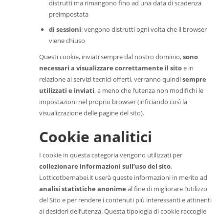
distrutti ma rimangono fino ad una data di scadenza
preimpostata
di sessioni
: vengono distrutti ogni volta che il browser
viene chiuso
Questi cookie, inviati sempre dal nostro dominio,
sono
necessari a visualizzare correttamente il sito
e in
relazione ai servizi tecnici offerti, verranno quindi
sempre
utilizzati e inviati
, a meno che l’utenza non modifichi le
impostazioni nel proprio browser (inficiando così la
visualizzazione delle pagine del sito).
Cookie analitici
I cookie in questa categoria vengono utilizzati per
collezionare informazioni sull’uso del sito
.
Lotticotbernabei.it userà queste informazioni in merito ad
analisi statistiche anonime
al fine di migliorare l’utilizzo
del Sito e per rendere i contenuti più interessanti e attinenti
ai desideri dell’utenza. Questa tipologia di cookie raccoglie