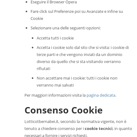
Eseguire il Browser Opera
Fare click sul Preferenze poi su Avanzate e infine su
Cookie
Selezionare una delle seguenti opzioni:
Accetta tutti i cookie
Accetta i cookie solo dal sito che si visita: i cookie di
terze parti e che vengono inviati da un dominio
diverso da quello che si sta visitando verranno
rifiutati
Non accettare mai i cookie: tutti i cookie non
verranno mai salvati
Per maggiori informazioni visita la
pagina dedicata
.
Consenso Cookie
Lotticotbernabei.it, secondo la normativa vigente, non è
tenuto a chiedere consenso per i
cookie tecnici
, in quanto
necessari a fornire i servizi richiesti.