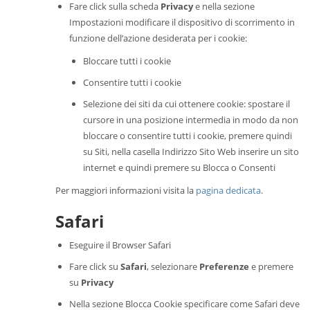
Fare click sulla scheda
Privacy
e nella sezione
Impostazioni modificare il dispositivo di scorrimento in
funzione dell’azione desiderata per i cookie:
Bloccare tutti i cookie
Consentire tutti i cookie
Selezione dei siti da cui ottenere cookie: spostare il
cursore in una posizione intermedia in modo da non
bloccare o consentire tutti i cookie, premere quindi
su Siti, nella casella Indirizzo Sito Web inserire un sito
internet e quindi premere su Blocca o Consenti
Per maggiori informazioni visita la
pagina dedicata
.
Safari
Eseguire il Browser Safari
Fare click su
Safari
, selezionare
Preferenze
e premere
su
Privacy
Nella sezione Blocca Cookie specificare come Safari deve