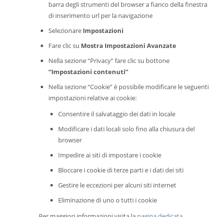
barra degli strumenti del browser a fianco della finestra
di inserimento url per la navigazione
Selezionare
Impostazioni
Fare clic su
Mostra Impostazioni Avanzate
Nella sezione “Privacy” fare clic su bottone
“Impostazioni contenuti”
Nella sezione “Cookie” è possibile modificare le seguenti
impostazioni relative ai cookie:
Consentire il salvataggio dei dati in locale
Modificare i dati locali solo fino alla chiusura del
browser
Impedire ai siti di impostare i cookie
Bloccare i cookie di terze parti e i dati dei siti
Gestire le eccezioni per alcuni siti internet
Eliminazione di uno o tutti i cookie
Per maggiori informazioni visita la
pagina dedicata
.