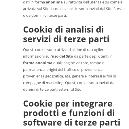
dati in forma
anonima
sull’attività dell’utenza e su come è
arrivata sul Sito. I cookie analitici sono inviati dal Sito Stesso
o da domini di terze parti.
Cookie di analisi di
servizi di terze parti
Questi cookie sono utilizzati al fine di raccogliere
informazioni sull’
uso del Sito
da parte degli utenti in
forma anonima
quali: pagine visitate, tempo di
permanenza, origini del traffico di provenienza,
provenienza geografica, età, genere e interessi ai fini di
campagne di marketing. Questi cookie sono inviati da
domini di terze parti esterni al Sito.
Cookie per integrare
prodotti e funzioni di
software di terze parti