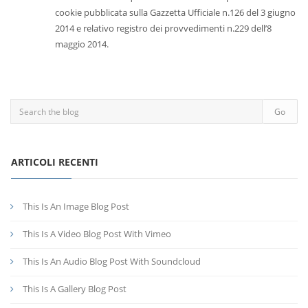
cookie pubblicata sulla Gazzetta Ufficiale n.126 del 3 giugno
2014 e relativo registro dei provvedimenti n.229 dell’8
maggio 2014.
ARTICOLI RECENTI
This Is An Image Blog Post
This Is A Video Blog Post With Vimeo
This Is An Audio Blog Post With Soundcloud
This Is A Gallery Blog Post