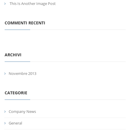
This Is Another Image Post
COMMENTI RECENTI
ARCHIVI
Novembre 2013
CATEGORIE
Company News
General