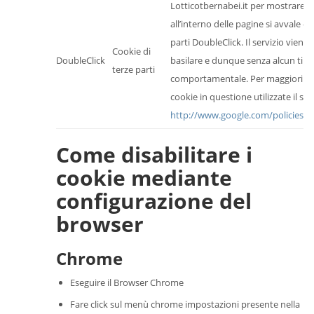
Lotticotbernabei.it per mostrare i
all’interno delle pagine si avvale del
parti DoubleClick. Il servizio vien
Cookie di
DoubleClick
basilare e dunque senza alcun tipo 
terze parti
comportamentale. Per maggiori in
cookie in questione utilizzate il se
http://www.google.com/policies/t
Come disabilitare i
cookie mediante
configurazione del
browser
Chrome
Eseguire il Browser Chrome
Fare click sul menù chrome impostazioni presente nella